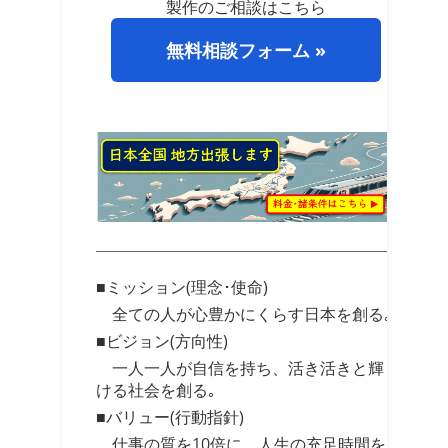
製作のご相談はこちら
無料相談フォーム »
■ミッション(理念･使命)
全ての人が心豊かにくらす日本を創る｡
■ビジョン(方向性)
一人一人が自信を持ち、活き活きと輝
ける社会を創る｡
■バリュー(行動指針)
仕事の質を10倍に、人生の充足時間を