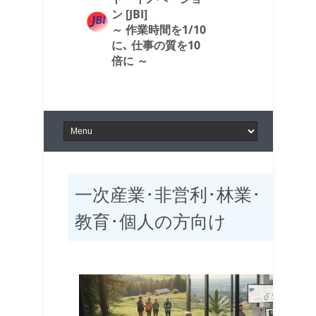
ン [JBI]
～ 作業時間を1/10
に､ 仕事の質を10
倍に ～
一次産業･非営利･林業･
教育･個人の方向け