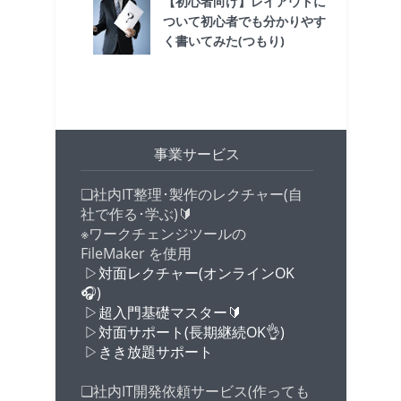
【初心者向け】レイアウトに
ついて初心者でも分かりやす
く書いてみた(つもり)
事業サービス
❏社内IT整理･製作のレクチャー(自
社で作る･学ぶ)🔰
※ワークチェンジツールの
FileMaker を使用
▷対面レクチャー(オンラインOK
🎧️)
▷超入門基礎マスター🔰
▷対面サポート(長期継続OK👌)
▷きき放題サポート
❏社内IT開発依頼サービス(作っても