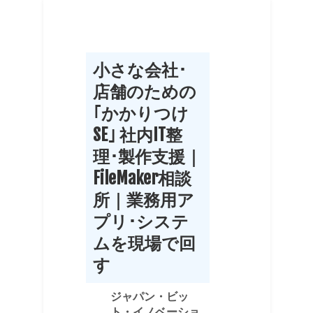
小さな会社･
店舗のための
｢かかりつけ
SE｣ 社内IT整
理･製作支援｜
FileMaker相談
所｜業務用ア
プリ･システ
ムを現場で回
す
ジャパン・ビッ
ト・イノベーショ