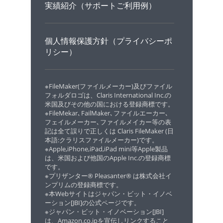
実績紹介（サポートご利用例）
個人情報保護方針（プライバシーポ
リシー）
※FileMaker(ファイルメーカー)及びファイル
フォルダロゴは、Claris International Inc.の
米国及びその他の国における登録商標です。
※FileMekar､FailMaker､ファイルエーカー､
フェイルメーカー､ファイルメイカー等の表
記は全て誤りで正しくは Claris FileMaker (日
本語:クラリスファイルメーカー)です。
※Apple,iPhone,iPad,iPad mini等Apple製品
は、米国および他国のApple Inc.の登録商標
です。
※プリザンター® Pleasanter® は株式会社イ
ンプリムの登録商標です。
※本Webサイトはジャパン・ビット・イノベ
ーション[JBI]の公式ページです。
※ジャパン・ビット・イノベーション[JBI]
は、Amazon.co.jpを宣伝しリンクすること