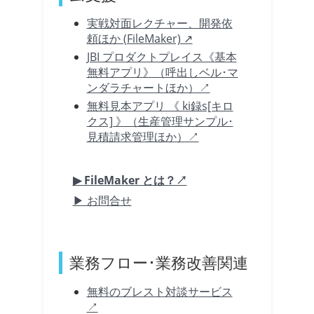
実戦対面レクチャー、開発依
頼ほか (FileMaker) ↗
JBI プロダクトプレイス《基本
無料アプリ》（呼出しベル･マ
ンダラチャートほか）↗
無料見本アプリ 《 ki録s[キロ
クス] 》（生産管理サンプル･
見積請求管理ほか）↗
▶ FileMaker とは？↗
▶ お問合せ
業務フロー･業務改善関連
無料のブレスト対談サービス
↗