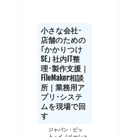
小さな会社･
店舗のための
｢かかりつけ
SE｣ 社内IT整
理･製作支援｜
FileMaker相談
所｜業務用ア
プリ･システ
ムを現場で回
す
ジャパン・ビッ
ト・イノベーショ