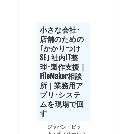
小さな会社･
店舗のための
｢かかりつけ
SE｣ 社内IT整
理･製作支援｜
FileMaker相談
所｜業務用ア
プリ･システ
ムを現場で回
す
ジャパン・ビッ
ト・イノベーショ