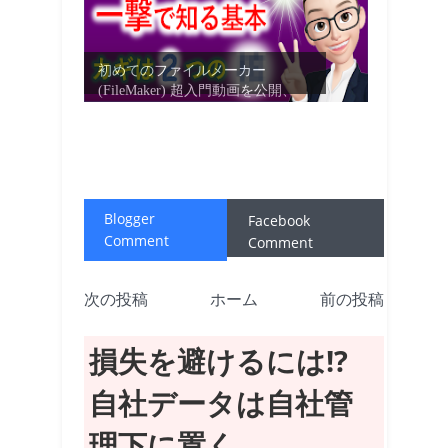
初めてのファイルメーカー
(FileMaker) 超入門動画を公開、
超...
Blogger
Facebook
Comment
Comment
次の投稿
ホーム
前の投稿
損失を避けるには!?
自社データは自社管
理下に置く