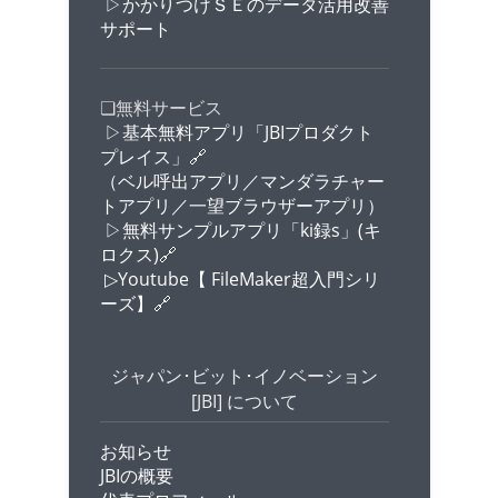
▷かかりつけＳＥのデータ活用改善
サポート
❏無料サービス
▷基本無料アプリ「JBIプロダクト
プレイス」🔗
（ベル呼出アプリ／マンダラチャー
トアプリ／一望ブラウザーアプリ）
▷無料サンプルアプリ「ki録s」(キ
ロクス)🔗
▷Youtube【 FileMaker超入門シリ
ーズ】🔗
ジャパン･ビット･イノベーション
[JBI] について
お知らせ
JBIの概要