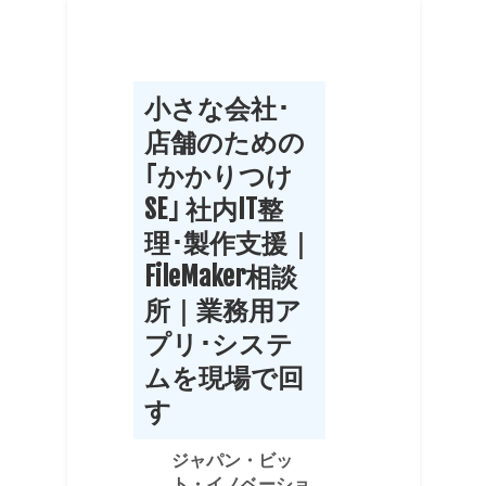
小さな会社･
店舗のための
｢かかりつけ
SE｣ 社内IT整
理･製作支援｜
FileMaker相談
所｜業務用ア
プリ･システ
ムを現場で回
す
ジャパン・ビッ
ト・イノベーショ