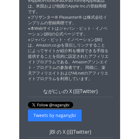
※Apple,iPhone,iPad,iPad mini等Apple製品
は、米国および他国のApple Inc.の登録商標
です。
※プリザンター® Pleasanter® は株式会社イ
ンプリムの登録商標です。
※本Webサイトはジャパン・ビット・イノベ
ーション[JBI]の公式ページです。
※ジャパン・ビット・イノベーション[JBI]
は、Amazon.co.jpを宣伝しリンクすること
によってサイトが紹介料を獲得できる手段を
提供することを目的に設定されたアフィリエ
イトプログラムである、Amazonアソシエイ
ト・プログラムの参加者です。 同様に、楽
天アフィリエイトおよびA8.netのアフィリエ
イトプログラムを利用しています。
ながにぃの X (旧Twitter)
Tweets by naganyjbi
JBI の X (旧Twitter)