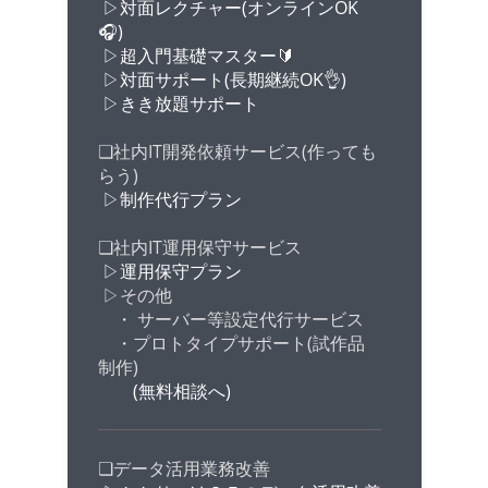
▷対面レクチャー(オンラインOK
🎧️)
▷超入門基礎マスター🔰
▷対面サポート(長期継続OK👌)
▷きき放題サポート
❏社内IT開発依頼サービス(作っても
らう)
▷制作代行プラン
❏社内IT運用保守サービス
▷運用保守プラン
▷その他
・ サーバー等設定代行サービス
・プロトタイプサポート(試作品
制作)
(無料相談へ)
❏データ活用業務改善