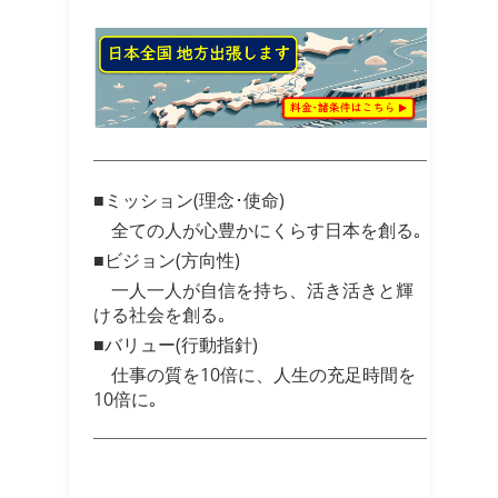
■ミッション(理念･使命)
全ての人が心豊かにくらす日本を創る｡
■ビジョン(方向性)
一人一人が自信を持ち、活き活きと輝
ける社会を創る｡
■バリュー(行動指針)
仕事の質を10倍に、人生の充足時間を
10倍に｡