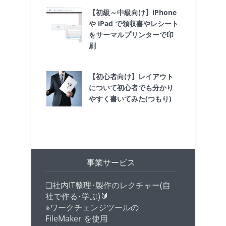
【初級～中級向け】iPhone
や iPad で領収書やレシート
をサーマルプリンターで印
刷
【初心者向け】レイアウト
について初心者でも分かり
やすく書いてみた(つもり)
事業サービス
❏社内IT整理･製作のレクチャー(自
社で作る･学ぶ)🔰
※ワークチェンジツールの
FileMaker を使用