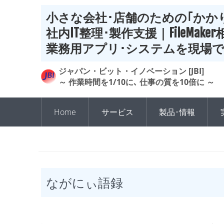
小さな会社･店舗のための｢かかり
社内IT整理･製作支援｜FileMake
業務用アプリ･システムを現場
ジャパン・ビット・イノベーション [JBI]
～ 作業時間を1/10に､ 仕事の質を10倍に ～
Home
サービス
製品･情報
ながにぃ語録