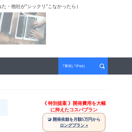
た・他社が"シックリ"こなかったら）
《 特別提案 》開発費用を大幅
に抑えたコスパプラン
🤝
開発依頼を月額5万円から
ロングプラン »