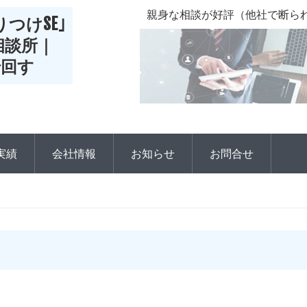
親身な相談が好評（他社で断られ
つけSE｣
r相談所｜
で回す
実績
会社情報
お知らせ
お問合せ