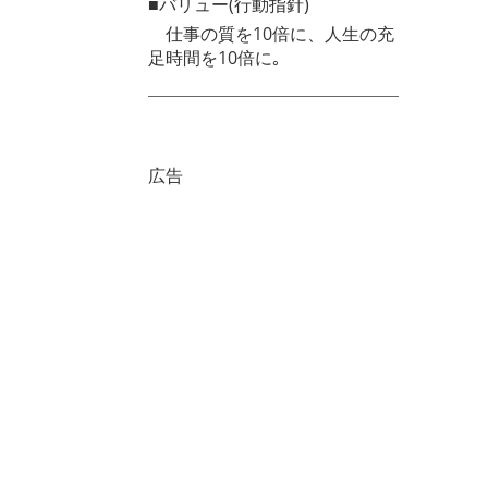
■バリュー(行動指針)
仕事の質を10倍に、人生の充
足時間を10倍に｡
広告