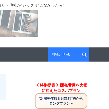
た・他社が"シックリ"こなかったら）
《 特別提案 》開発費用を大幅
に抑えたコスパプラン
🤝
開発依頼を月額5万円から
ロングプラン »