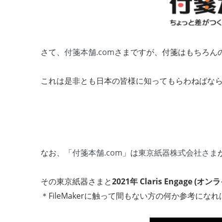
さて、
付箋本舗.com
さまですが、付箋はもちろんの
これは是非とも日本の皆様に知ってもらわねばな
なお、「
付箋本舗.com
」は
東京紙器株式会社さま
その東京紙器さまと
2021年 Claris Engage 
＊FileMakerに触って間もない方の何か参考にな