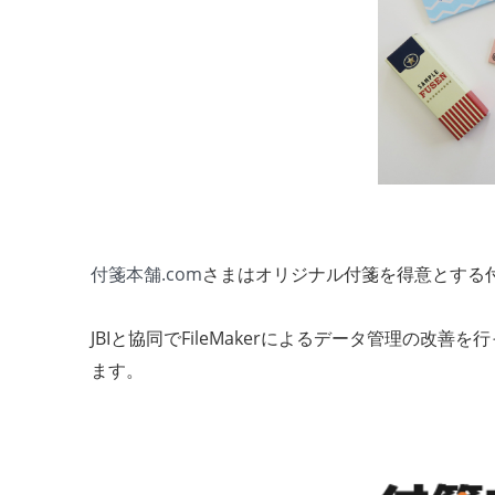
付箋本舗.com
さまはオリジナル付箋を得意とする
JBIと協同でFileMakerによるデータ管理の
ます。