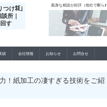
親身な相談が好評（他社で断られ
つけSE｣
r相談所｜
で回す
実績
会社情報
お知らせ
お問合せ
力！紙加工の凄すぎる技術をご紹