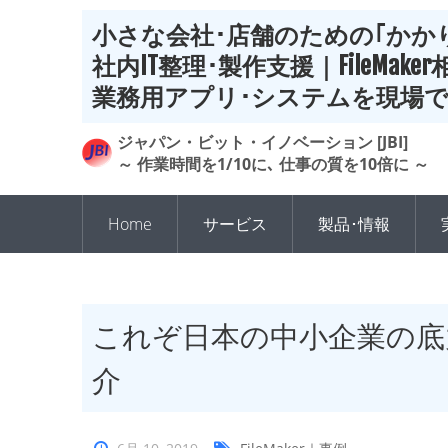
小さな会社･店舗のための｢かかり
社内IT整理･製作支援｜FileMake
業務用アプリ･システムを現場
ジャパン・ビット・イノベーション [JBI]
～ 作業時間を1/10に､ 仕事の質を10倍に ～
Home
サービス
製品･情報
これぞ日本の中小企業の底
介