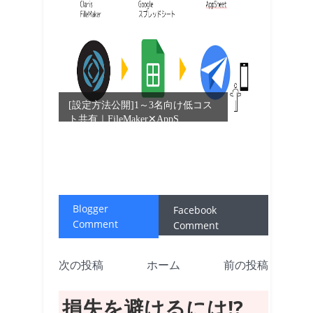
[設定方法公開]1～3名向け低コス
ト共有｜FileMaker✕AppS...
Blogger
Facebook
Comment
Comment
次の投稿
ホーム
前の投稿
損失を避けるには!?