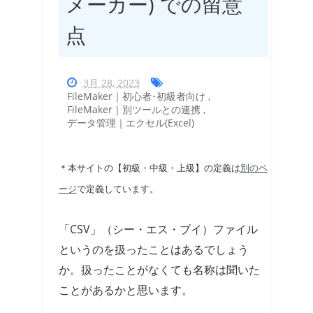
メーカー) での留意
点
3月 28, 2023
FileMaker｜初心者･初級者向け
,
FileMaker｜別ツールとの連携
,
データ管理｜エクセル(Excel)
＊本サイトの【初級・中級・上級】の定義は
別のペ
ージ
で定義しています。
「CSV」（シー・エス・ブイ）ファイル
というのを扱ったことはあるでしょう
か。扱ったことがなくても名称は聞いた
ことがあるかと思います。