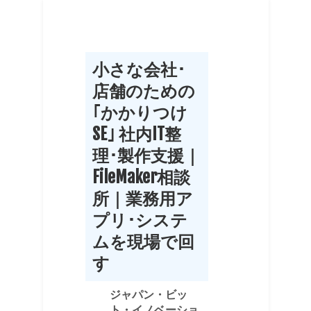
小さな会社･
店舗のための
｢かかりつけ
SE｣ 社内IT整
理･製作支援｜
FileMaker相談
所｜業務用ア
プリ･システ
ムを現場で回
す
ジャパン・ビッ
ト・イノベーショ