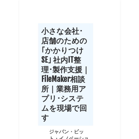
小さな会社･
店舗のための
｢かかりつけ
SE｣ 社内IT整
理･製作支援｜
FileMaker相談
所｜業務用ア
プリ･システ
ムを現場で回
す
ジャパン・ビッ
ト・イノベーショ